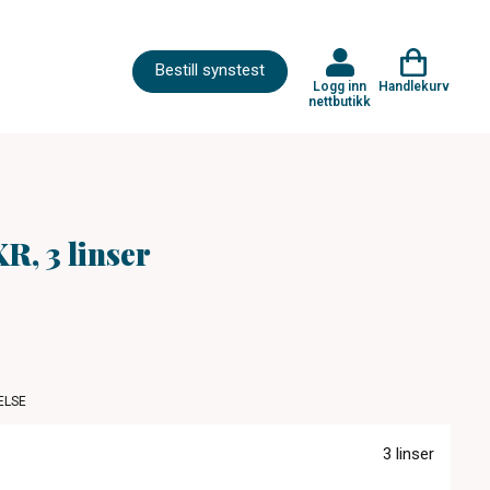
Bestill synstest
Logg inn
Handlekurv
nettbutikk
R, 3 linser
ELSE
3 linser