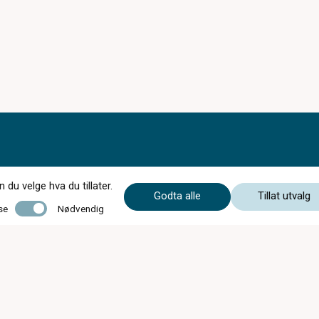
du velge hva du tillater.
Godta alle
Tillat utvalg
Nødvendig
se
Nødvendig
Mandag - Onsdag
08:00 - 16:00
Torsdag
08:00 - 18:00
Fredag
08:00 - 16:00
Lørdag
09:00 - 14:00