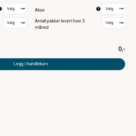
?
?
Akse
Antall pakker
levert hver 3.
måned
0,-
Legg i handlekurv