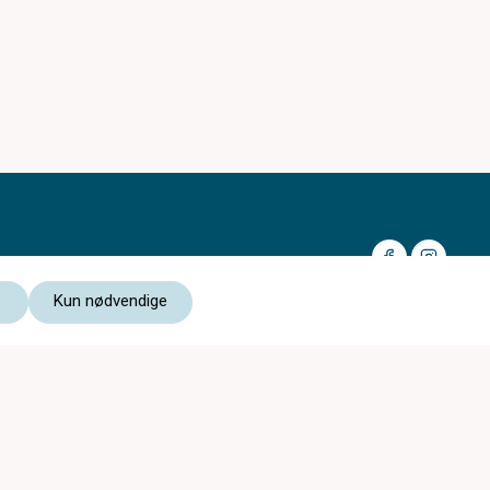
Kun nødvendige
Medlem av:
Les vår personvernerklæring
Kjøpsvilkår nettbutikk