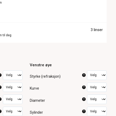
om
3 linser
m til deg
Venstre øye
?
?
Styrke (refraksjon)
?
?
Kurve
?
?
Diameter
?
?
Sylinder