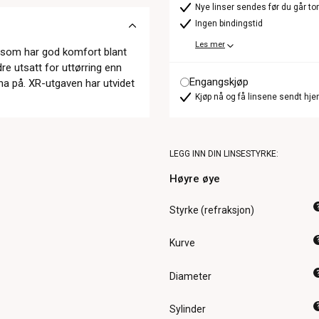
Nye linser sendes før du går t
Ingen bindingstid
Les mer
n som har god komfort blant
re utsatt for uttørring enn
Engangskjøp
ha på. XR-utgaven har utvidet
Kjøp nå og få linsene sendt hje
LEGG INN DIN LINSESTYRKE:
Høyre øye
Styrke (refraksjon)
Kurve
Diameter
Sylinder