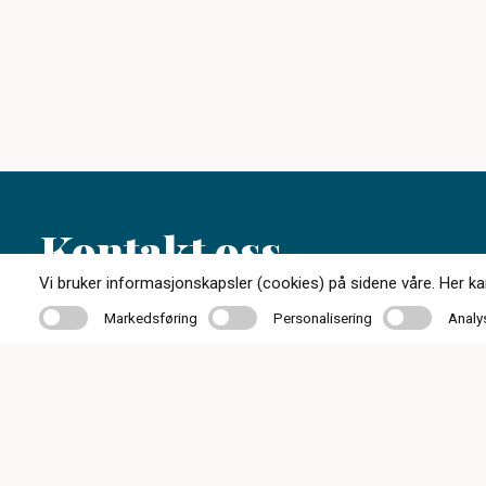
Kontakt oss
Vi bruker informasjonskapsler (cookies) på sidene våre. Her kan 
Markedsføring
Personalisering
Analyse
Markedsføring
Personalisering
Analy
95 25 26 40