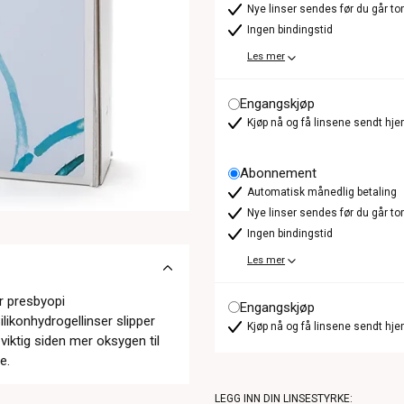
Nye linser sendes før du går t
Ingen bindingstid
Les mer
Engangskjøp
Kjøp nå og få linsene sendt hje
Abonnement
Automatisk månedlig betaling
Nye linser sendes før du går t
Ingen bindingstid
Les mer
or presbyopi
Engangskjøp
likonhydrogellinser slipper
Kjøp nå og få linsene sendt hje
viktig siden mer oksygen til
e.
LEGG INN DIN LINSESTYRKE: