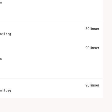
om
30 linser
m til deg
90 linser
om
90 linser
m til deg