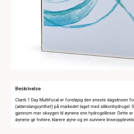
Beskrivelse
Clariti 1 Day Multifocal er foreløpig den eneste dagslinsen f
(alderslangsynthet) på markedet laget med silikonhydrogel. Si
gjennom mer oksygen til øynene enn hydrogellinser. Dette er 
øynene gir hvitere, klarere øyne og en sunnere linseopplevels