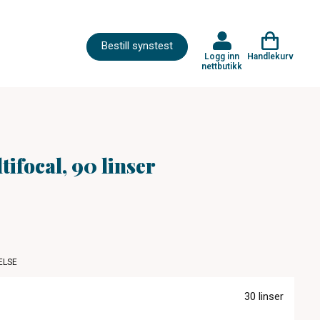
Bestill synstest
Logg inn
Handlekurv
nettbutikk
tifocal, 90 linser
ELSE
30 linser