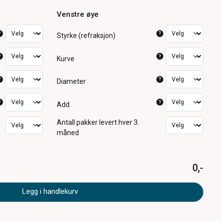
Venstre øye
?
?
Styrke (refraksjon)
?
?
Kurve
?
?
Diameter
?
?
Add
Antall pakker
levert hver 3.
måned
0,-
Legg i handlekurv