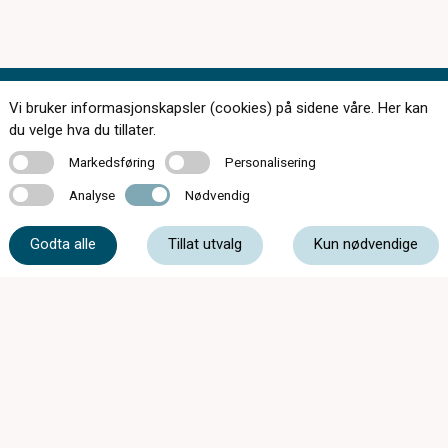
Vi bruker informasjonskapsler (cookies) på sidene våre. Her kan
Kontakt oss
du velge hva du tillater.
Markedsføring
Personalisering
Markedsføring
Personalisering
Analyse
Nødvendig
Analyse
Nødvendig
95 25 26 40
Godta alle
Tillat utvalg
Kun nødvendige
post@vinstrasynsenter.no
Furulundvegen 15, 2640 Vinstra