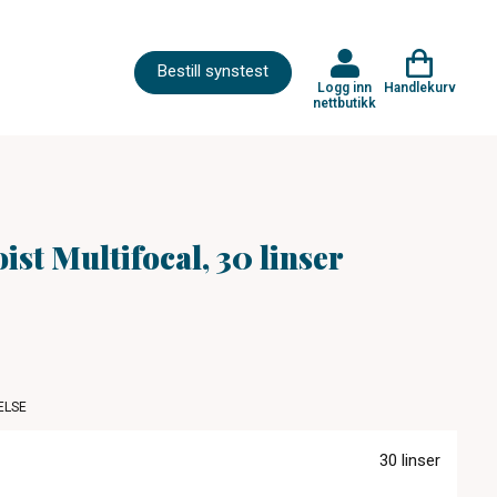
Bestill synstest
Logg inn
Handlekurv
nettbutikk
st Multifocal, 30 linser
ELSE
30 linser