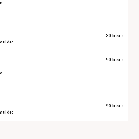
om
30 linser
m til deg
90 linser
om
90 linser
m til deg